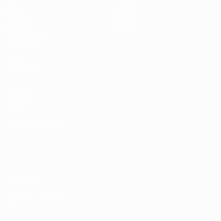
Jogos
Equipas
Sorteios
Notícias
UEFA.tv
História
Passatempos
Sobre
Estatísticas
VISITE
TAMBÉM
UEFA.com
Fundação
UEFA
MUDAR IDIOMA
Português
English
Français
Deutsch
Русский
Español
Italiano
Português
Privacidade
Termos e condições
Política de cookies