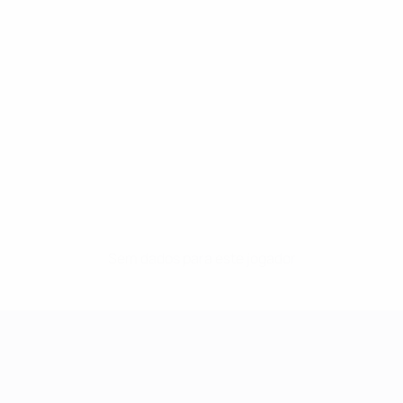
Sem dados para este jogador
UEFA Women's Champions League