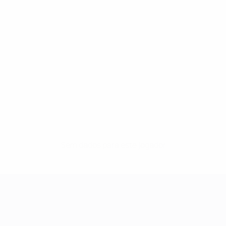
Sem dados para este jogador
UEFA Women's Champions League