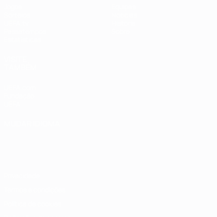
Jogos
Equipas
Sorteios
Notícias
UEFA.tv
História
Passatempos
Sobre
Estatísticas
VISITE
TAMBÉM
UEFA.com
Fundação
UEFA
MUDAR IDIOMA
Português
English
Français
Deutsch
Русский
Español
Italiano
Português
Privacidade
Termos e condições
Política de cookies