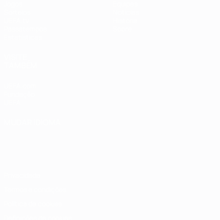
Jogos
Equipas
Sorteios
Notícias
UEFA.tv
História
Passatempos
Sobre
Estatísticas
VISITE
TAMBÉM
UEFA.com
Fundação
UEFA
MUDAR IDIOMA
Português
English
Français
Deutsch
Русский
Español
Italiano
Português
Privacidade
Termos e condições
Política de cookies
Definições de cookies