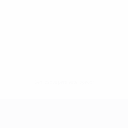
Sem dados para este jogador
UEFA Women's Champions League