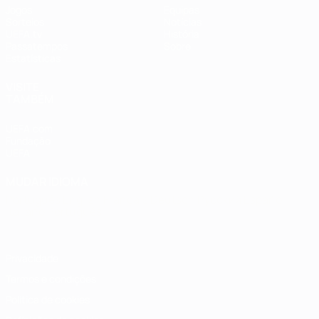
Jogos
Equipas
Sorteios
Notícias
UEFA.tv
História
Passatempos
Sobre
Estatísticas
VISITE
TAMBÉM
UEFA.com
Fundação
UEFA
MUDAR IDIOMA
Português
English
Français
Deutsch
Русский
Español
Italiano
Português
Privacidade
Termos e condições
Política de cookies