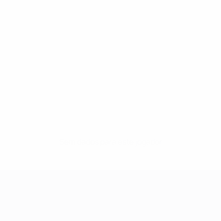
Sem dados para este jogador
UEFA Women's Champions League