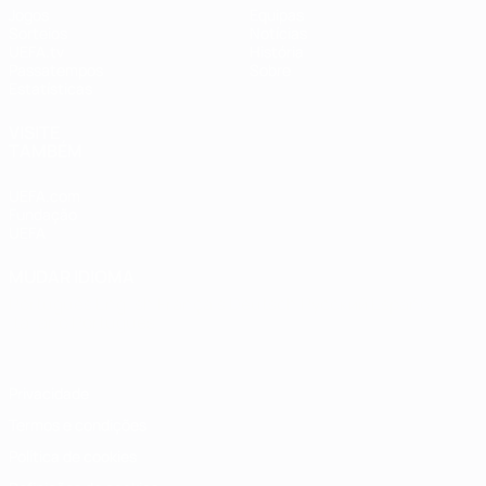
Jogos
Equipas
Sorteios
Notícias
UEFA.tv
História
Passatempos
Sobre
Estatísticas
VISITE
TAMBÉM
UEFA.com
Fundação
UEFA
MUDAR IDIOMA
Português
English
Français
Deutsch
Русский
Español
Italiano
Português
Privacidade
Termos e condições
Política de cookies