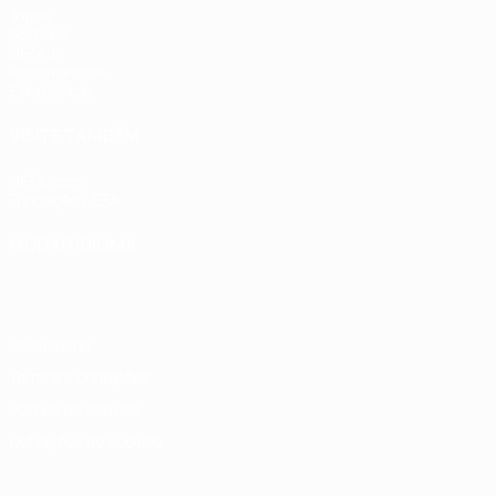
Jogos
Sorteios
UEFA.tv
Passatempos
Estatísticas
VISITE TAMBÉM
UEFA.com
Fundação UEFA
MUDAR IDIOMA
Português
English
Français
Deutsch
Русский
Español
Italia
Privacidade
Termos e condições
Política de cookies
Definições de cookies