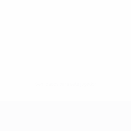
Sem dados para este jogador
UEFA Women's Champions League