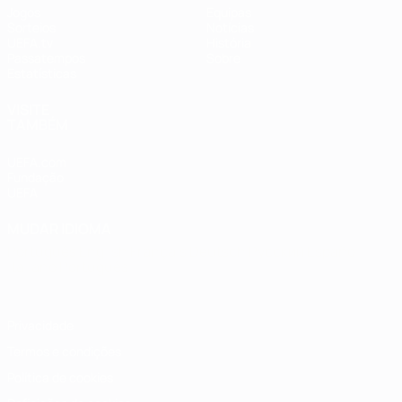
Jogos
Equipas
Sorteios
Notícias
UEFA.tv
História
Passatempos
Sobre
Estatísticas
VISITE
TAMBÉM
UEFA.com
Fundação
UEFA
MUDAR IDIOMA
Português
English
Français
Deutsch
Русский
Español
Italiano
Português
Privacidade
Termos e condições
Política de cookies