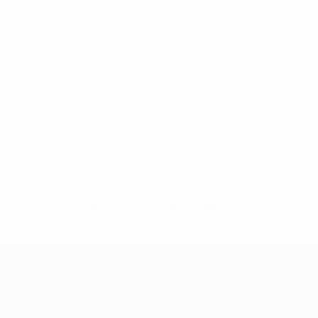
Sem dados para este jogador
UEFA Women's Champions League