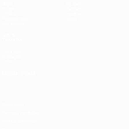
Jogos
Equipas
Sorteios
Notícias
UEFA.tv
História
Passatempos
Sobre
Estatísticas
VISITE
TAMBÉM
UEFA.com
Fundação
UEFA
MUDAR IDIOMA
Português
English
Français
Deutsch
Русский
Español
Italiano
Português
Privacidade
Termos e condições
Política de cookies