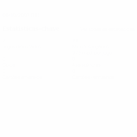
DATA DE NASCIMENTO
06/10/2007 (18)
Estatísticas-chave
Ver todas as estatísticas
2
195
Jogos disputados
Minutos jogados
97,5 méd. por jogo
0
0
Golos
Assistências
0
0
Cartões amarelos
Cartões vermelhos