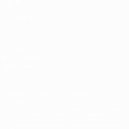
Fundação
UEFA
MUDAR IDIOMA
Português
English
Français
Deutsch
Русский
Español
Italiano
Português
Privacidade
Termos e condições
Política de cookies
Definições de cookies
© 1998-2026 UEFA. Todos os direitos reservados
A palavra UEFA, o logótipo da UEFA e todas as marcas relativas às
competições da UEFA estão protegidas por marcas registadas e/ou
direitos de autor da UEFA. As referidas marcas registadas não
podem ser utilizadas para qualquer fim comercial. A utilização do
UEFA.com implica o seu acordo com os Termos e Condições, e com