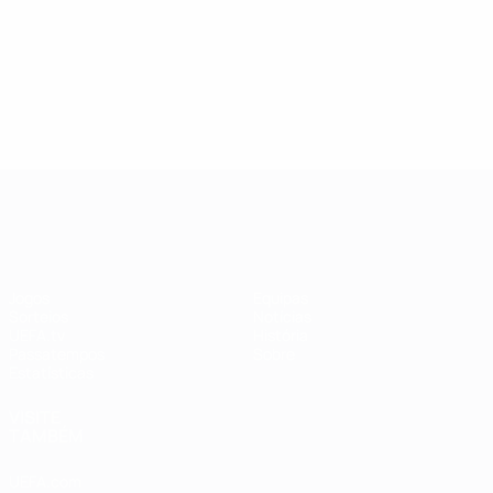
UEFA Women's Champions League
Jogos
Equipas
Sorteios
Notícias
UEFA.tv
História
Passatempos
Sobre
Estatísticas
VISITE
TAMBÉM
UEFA.com