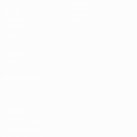
Jogos
Equipas
Sorteios
Notícias
UEFA.tv
História
Passatempos
Sobre
Estatísticas
VISITE
TAMBÉM
UEFA.com
Fundação
UEFA
MUDAR IDIOMA
Português
English
Français
Deutsch
Русский
Español
Italiano
Português
Privacidade
Termos e condições
Política de cookies