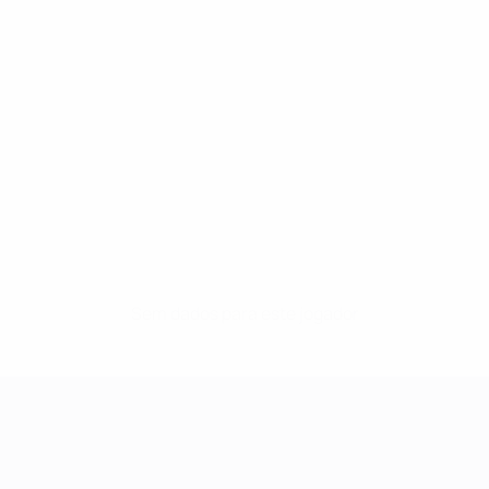
Sem dados para este jogador
UEFA Women's Champions League