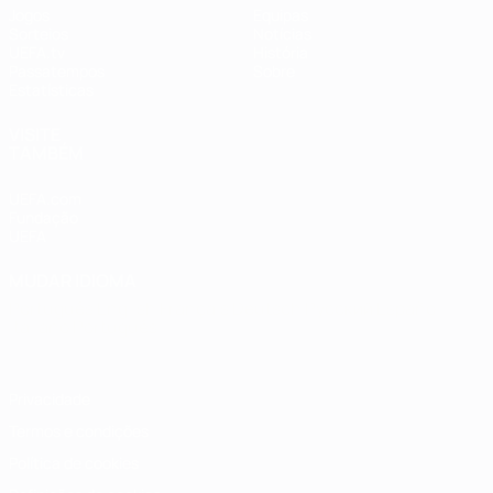
Jogos
Equipas
Sorteios
Notícias
UEFA.tv
História
Passatempos
Sobre
Estatísticas
VISITE
TAMBÉM
UEFA.com
Fundação
UEFA
MUDAR IDIOMA
Português
English
Français
Deutsch
Русский
Español
Italiano
Português
Privacidade
Termos e condições
Política de cookies