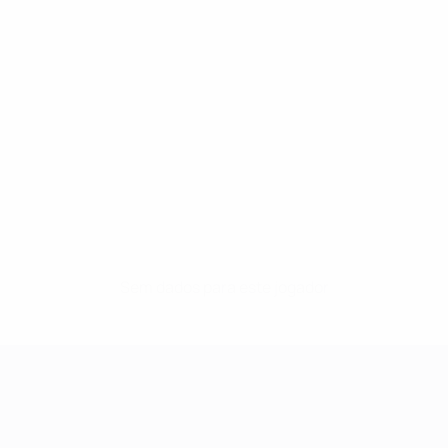
Sem dados para este jogador
UEFA Women's Champions League