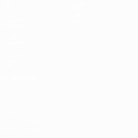
Jogos
Equipas
Sorteios
Notícias
UEFA.tv
História
Passatempos
Sobre
Estatísticas
VISITE
TAMBÉM
UEFA.com
Fundação
UEFA
MUDAR IDIOMA
Português
English
Français
Deutsch
Русский
Español
Italiano
Português
Privacidade
Termos e condições
Política de cookies