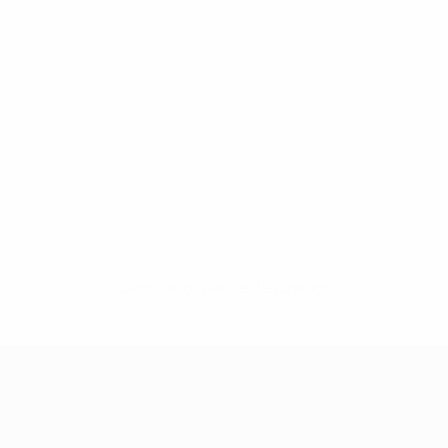
Sem dados para este jogador
UEFA Women's Champions League