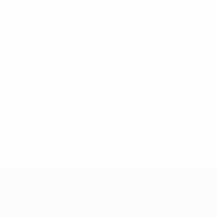
Sem dados para este jogador
UEFA Women's Champions League