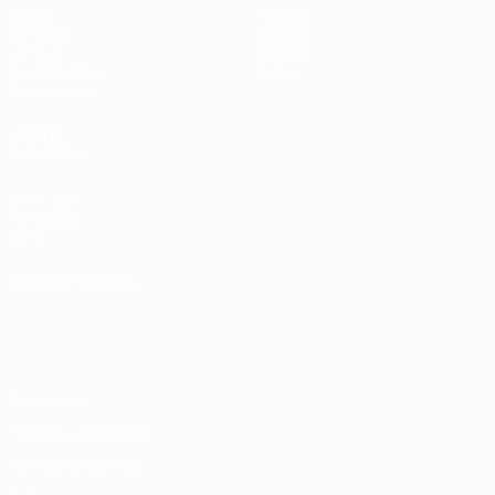
Jogos
Equipas
Sorteios
Notícias
UEFA.tv
História
Passatempos
Sobre
Estatísticas
VISITE
TAMBÉM
UEFA.com
Fundação
UEFA
MUDAR IDIOMA
Português
English
Français
Deutsch
Русский
Español
Italiano
Português
Privacidade
Termos e condições
Política de cookies