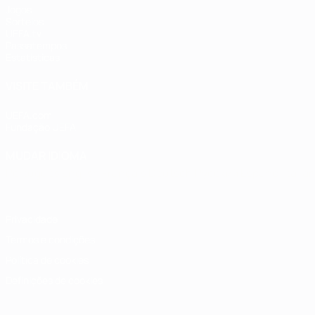
Jogos
Sorteios
UEFA.tv
Passatempos
Estatísticas
VISITE TAMBÉM
UEFA.com
Fundação UEFA
MUDAR IDIOMA
Português
English
Français
Deutsch
Русский
Español
Italia
Privacidade
Termos e condições
Política de cookies
Definições de cookies