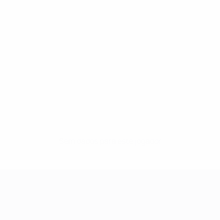
Sem dados para este jogador
UEFA Women's Champions League