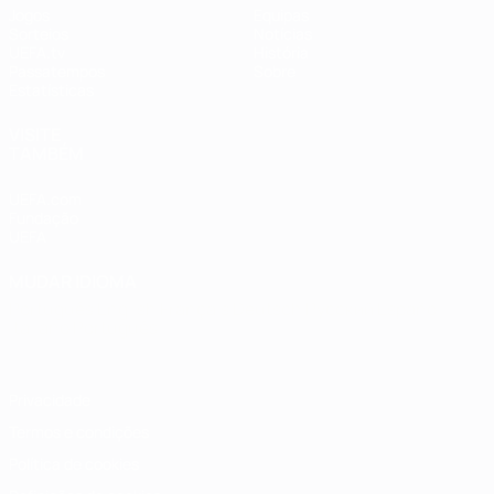
Jogos
Equipas
Sorteios
Notícias
UEFA.tv
História
Passatempos
Sobre
Estatísticas
VISITE
TAMBÉM
UEFA.com
Fundação
UEFA
MUDAR IDIOMA
Português
English
Français
Deutsch
Русский
Español
Italiano
Português
Privacidade
Termos e condições
Política de cookies