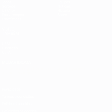
Jogos
Equipas
Sorteios
Notícias
UEFA.tv
História
Passatempos
Sobre
Estatísticas
VISITE
TAMBÉM
UEFA.com
Fundação
UEFA
MUDAR IDIOMA
Português
English
Français
Deutsch
Русский
Español
Italiano
Português
Privacidade
Termos e condições
Política de cookies
Definições de cookies