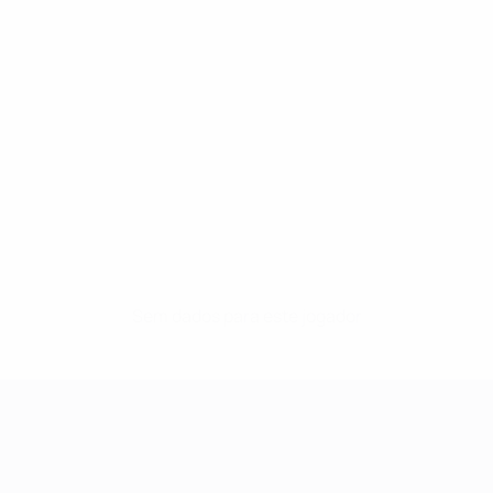
Sem dados para este jogador
UEFA Women's Champions League