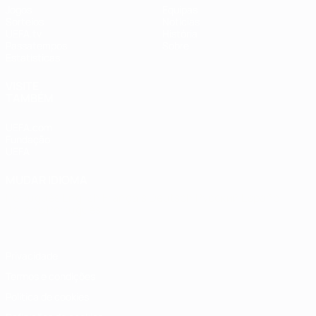
Jogos
Equipas
Sorteios
Notícias
UEFA.tv
História
Passatempos
Sobre
Estatísticas
VISITE
TAMBÉM
UEFA.com
Fundação
UEFA
MUDAR IDIOMA
Português
English
Français
Deutsch
Русский
Español
Italiano
Português
Privacidade
Termos e condições
Política de cookies