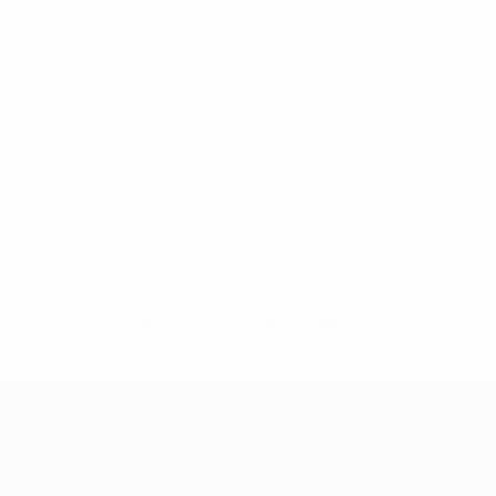
Sem dados para este jogador
UEFA Women's Champions League