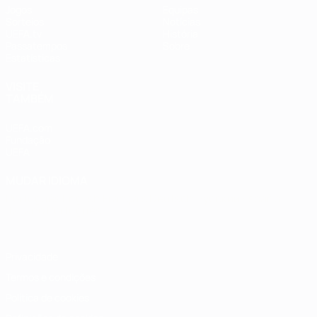
Jogos
Equipas
Sorteios
Notícias
UEFA.tv
História
Passatempos
Sobre
Estatísticas
VISITE
TAMBÉM
UEFA.com
Fundação
UEFA
MUDAR IDIOMA
Português
English
Français
Deutsch
Русский
Español
Italiano
Português
Privacidade
Termos e condições
Política de cookies