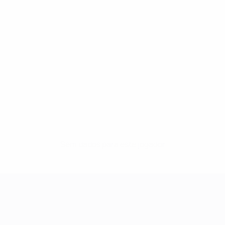
Sem dados para este jogador
UEFA Women's Champions League