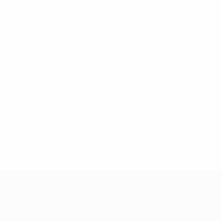
Sem dados para este jogador
UEFA Women's Champions League