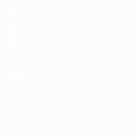
Jogos
Equipas
Sorteios
Notícias
UEFA.tv
História
Passatempos
Sobre
Estatísticas
VISITE
TAMBÉM
UEFA.com
Fundação
UEFA
MUDAR IDIOMA
Português
English
Français
Deutsch
Русский
Español
Italiano
Português
Privacidade
Termos e condições
Política de cookies