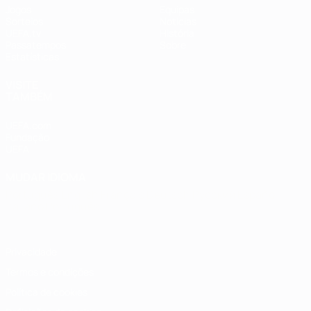
Jogos
Equipas
Sorteios
Notícias
UEFA.tv
História
Passatempos
Sobre
Estatísticas
VISITE
TAMBÉM
UEFA.com
Fundação
UEFA
MUDAR IDIOMA
Português
English
Français
Deutsch
Русский
Español
Italiano
Português
Privacidade
Termos e condições
Política de cookies