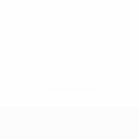
Sem dados para este jogador
UEFA Women's Champions League