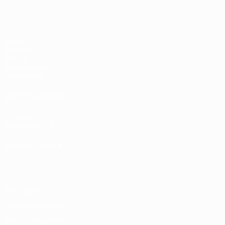
Jogos
Sorteios
UEFA.tv
Passatempos
Estatísticas
VISITE TAMBÉM
UEFA.com
Fundação UEFA
MUDAR IDIOMA
Português
English
Français
Deutsch
Русский
Español
Italia
Privacidade
Termos e condições
Política de cookies