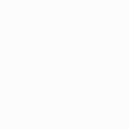
VISITE
TAMBÉM
UEFA.com
Fundação
UEFA
Loja
MUDAR IDIOMA
Português
English
Français
Deutsch
Русский
Español
Italiano
Português
Privacidade
Termos e condições
Política de cookies
Definições de cookies