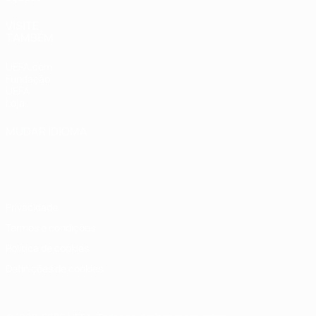
VISITE
TAMBÉM
UEFA.com
Fundação
UEFA
Loja
MUDAR IDIOMA
Português
English
Français
Deutsch
Русский
Español
Italiano
Português
Privacidade
Termos e condições
Política de cookies
Definições de cookies