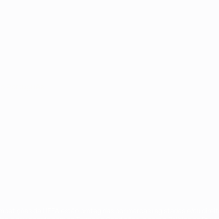
no
Português
ompetições da UEFA estão protegidas por marcas registadas e/ou direi