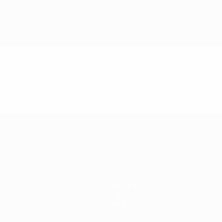
-21 da UEFA
Notícias
História
Sobre
Loja