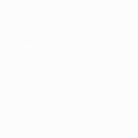
VISITE TAMBÉM
UEFA.com
Fundação UEFA
Loja
MUDAR IDIOMA
Português
English
Français
Deutsch
Русский
Español
Italia
Privacidade
Termos e condições
Política de cookies
Definições de cookies
© 1998-2026 UEFA. Todos os direitos reservados
A palavra UEFA, o logótipo da UEFA e todas as marcas relativas às c