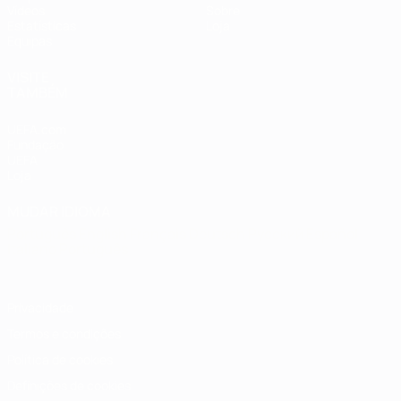
Vídeos
Sobre
Estatísticas
Loja
Equipas
VISITE
TAMBÉM
UEFA.com
Fundação
UEFA
Loja
MUDAR IDIOMA
Português
English
Français
Deutsch
Русский
Español
Italiano
Português
Privacidade
Termos e condições
Política de cookies
Definições de cookies