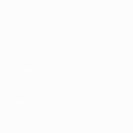
Vídeos
Sobre
Estatísticas
Loja
Equipas
VISITE
TAMBÉM
UEFA.com
Fundação
UEFA
Loja
MUDAR IDIOMA
Português
English
Français
Deutsch
Русский
Español
Italiano
Português
Privacidade
Termos e condições
Política de cookies
Definições de cookies