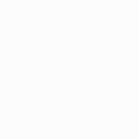
Vídeos
Sobre
Estatísticas
Loja
Equipas
VISITE
TAMBÉM
UEFA.com
Fundação
UEFA
Loja
MUDAR IDIOMA
Português
English
Français
Deutsch
Русский
Español
Italiano
Português
Privacidade
Termos e condições
Política de cookies
Definições de cookies