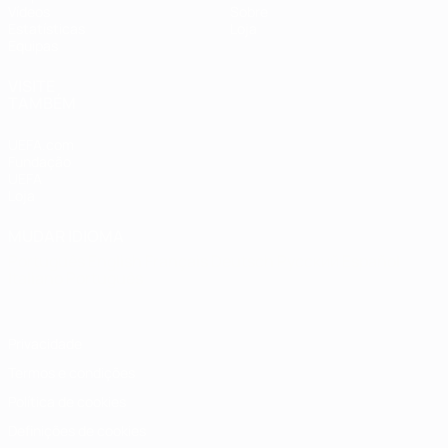
Vídeos
Sobre
Estatísticas
Loja
Equipas
VISITE
TAMBÉM
UEFA.com
Fundação
UEFA
Loja
MUDAR IDIOMA
Português
English
Français
Deutsch
Русский
Español
Italiano
Português
Privacidade
Termos e condições
Política de cookies
Definições de cookies