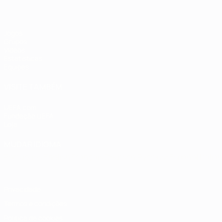
Jogos
Grupos
Vídeos
Estatísticas
Equipas
VISITE TAMBÉM
UEFA.com
Fundação UEFA
Loja
MUDAR IDIOMA
Português
English
Français
Deutsch
Русский
Español
Italia
Privacidade
Termos e condições
Política de cookies