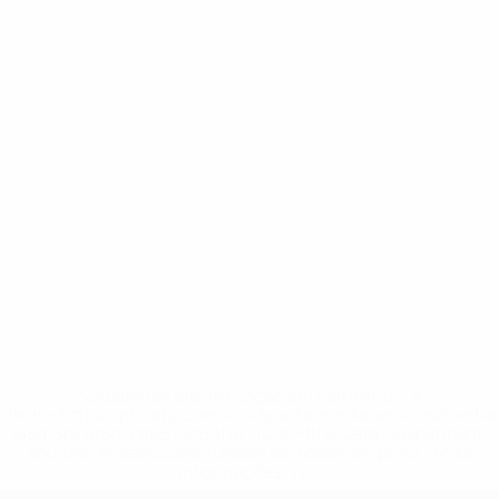
* Suspensa até indicação em contrário. <a
href='https://pt.uefa.com/insideuefa/mediaservices/medi
148df3b7106d-c8b619c60f97-1000--fifa-uefa-suspendem-
equipas-e-seleccoes-russas-de-todas-as-prov/'>Mais
informações</a>