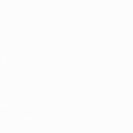
Campeonato da Europa de Sub
Jogos
Notícias
Grupos
História
Vídeos
Sobre
Estatísticas
Loja
Equipas
VISITE
TAMBÉM
UEFA.com
Fundação
UEFA
Loja
MUDAR IDIOMA
Português
English
Français
Deutsch
Русский
Español
Italiano
Português