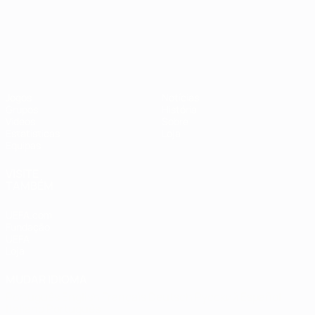
Campeonato da Europa de Sub
Jogos
Notícias
Grupos
História
Vídeos
Sobre
Estatísticas
Loja
Equipas
VISITE
TAMBÉM
UEFA.com
Fundação
UEFA
Loja
MUDAR IDIOMA
Português
English
Français
Deutsch
Русский
Español
Italiano
Português