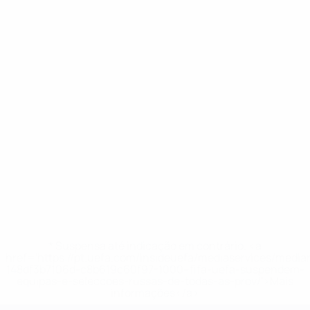
* Suspensa até indicação em contrário. <a
href='https://pt.uefa.com/insideuefa/mediaservices/medi
148df3b7106d-c8b619c60f97-1000--fifa-uefa-suspendem-
equipas-e-seleccoes-russas-de-todas-as-prov/'>Mais
informações</a>