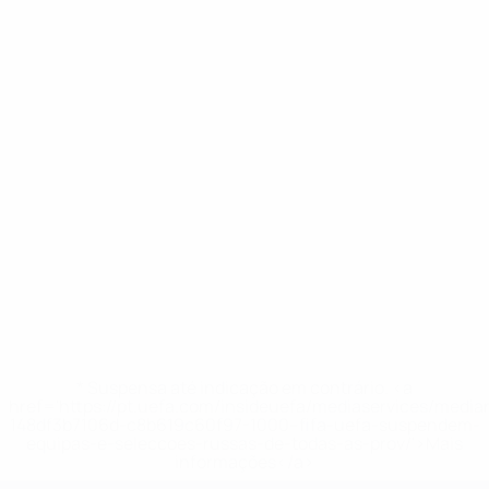
* Suspensa até indicação em contrário. <a
href='https://pt.uefa.com/insideuefa/mediaservices/medi
148df3b7106d-c8b619c60f97-1000--fifa-uefa-suspendem-
equipas-e-seleccoes-russas-de-todas-as-prov/'>Mais
informações</a>