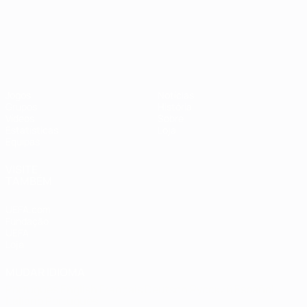
Campeonato da Europa de Sub
Jogos
Notícias
Grupos
História
Vídeos
Sobre
Estatísticas
Loja
Equipas
VISITE
TAMBÉM
UEFA.com
Fundação
UEFA
Loja
MUDAR IDIOMA
Português
English
Français
Deutsch
Русский
Español
Italiano
Português