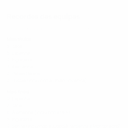
Recordes das equipas
Espanha - Itália: estrelas de EURO Sub-21 anteriores
Mais títulos
5: Itália
5: Espanha
4: Inglaterra
3: Alemanha
2: Países Baixos
2: Rússia (incluindo a União Soviética)
Mais finais
9: Espanha
7: Itália
6: Alemanha (incluindo a RFA)
5: Inglaterra
4: Sérvia (incluindo a Jugoslávia/Sérvia e Montenegro)