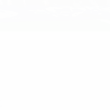
a)
ia)