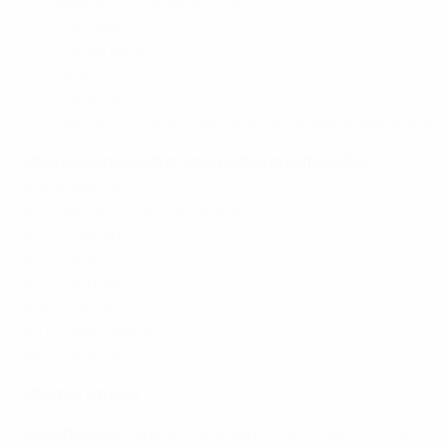
251: Alemanha (incluindo a RFA)
245: Portugal
234: Países Baixos
233: Suécia
229: Dinamarca
227: Sérvia (incluindo a Sérvia e Montenegro/Jugoslávia)
Mais golos marcados (incluindo a qualificação)
614: Espanha
610: Alemanha (incluindo a RFA)
594: Inglaterra
542: Itália
531: Portugal
499: França
491: Países Baixos
463: Dinamarca
Maiores vitórias
Qualificação
: Espanha 14-0 San Marino (08/02/2005)