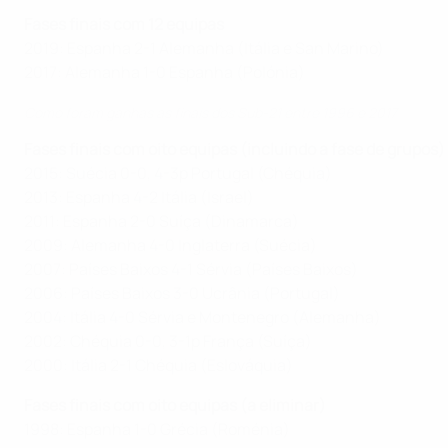
Fases finais com 12 equipas
2019: Espanha 2-1 Alemanha (Itália e San Marino)
2017: Alemanha 1-0 Espanha (Polónia)
Como foram ganhas as finais dos Sub-21 entre 1996 e 2017
Fases finais com oito equipas (incluindo a fase de grupos)
2015: Suécia 0-0, 4-3p Portugal (Chéquia)
2013: Espanha 4-2 Itália (Israel)
2011: Espanha 2-0 Suíça (Dinamarca)
2009: Alemanha 4-0 Inglaterra (Suécia)
2007: Países Baixos 4-1 Sérvia (Países Baixos)
2006: Países Baixos 3-0 Ucrânia (Portugal)
2004: Itália 4-0 Sérvia e Montenegro (Alemanha)
2002: Chéquia 0-0, 3-1p França (Suíça)
2000: Itália 2-1 Chéquia (Eslováquia)
Fases finais com oito equipas (a eliminar)
1998: Espanha 1-0 Grécia (Roménia)