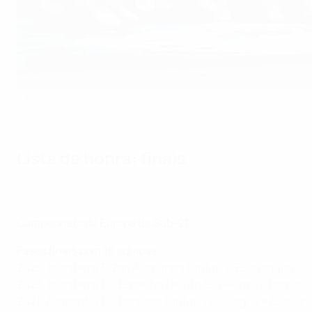
A Espanha conquistou o título pela quinta vez em 2019
AFP via Getty Images
Lista de honra: finais
Campeonato da Europa de Sub-21
Fases finais com 16 equipas
2025: Inglaterra 3-2ap Alemanha (anfitriã: Eslováquia)
2023: Inglaterra 1-0 Espanha (anfitriãs: Geórgia e Roméni
2021: Alemanha 1-0 Portugal (anfitriãs: Hungria e Eslovén