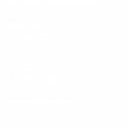
Fases finais com quatro equipas (a eliminar)
1996: Itália 1-1, 4-2p Espanha (Espanha)
1994: Itália 1-0ap Portugal (França)
Finais a duas mãos
1992: Itália 2-1 (total) Suécia
1990: União Soviética 7-3 Jugoslávia
1988: França 3-0 Grécia
1986: Espanha 3-3, 3-0p Itália
1984: Inglaterra 3-0 Espanha
1982: Inglaterra 5-4 RFA
1980: União Soviética 1-0 RDA
1978: Jugoslávia 5-4 RDA
Campeonato da Europa de Sub-23
1976: União Soviética 3-2 (total) Hungria
1974: Hungria 6-3 RDA
1972: Checoslováquia 5-3 União Soviética