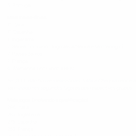
3: Portugal
Mais meias-finais
11: Itália
11: Espanha
11 Inglaterra
7: Sérvia (incluindo Jugoslávia/Sérvia e Montenegro)
7: Países Baixos
7: França
6: Alemanha (incluindo a RFA)
Em 2000 não houve meias-finais. Itália e Chéquia venceram
terminado nos segundos lugares dos respectivos grupos.
Mais jogos (incluindo a qualificação)
286: Itália
284: Inglaterra
275: Espanha
252: França