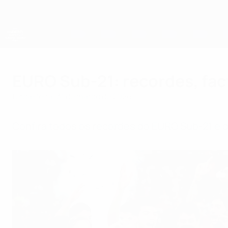
Saltar
para
o
conteúdo
principal
Campeonato da Europa de Sub-21 da UEFA
EURO Sub-21: recordes, fa
terça-feira, 31 de março de 2026
Confira todos os recordes do EURO Sub-21 e 