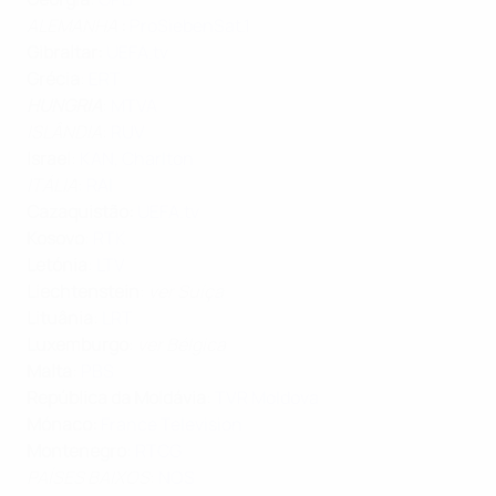
ALEMANHA
:
ProSiebenSat.1
Gibraltar
:
UEFA.tv
Grécia
:
ERT
HUNGRIA
:
MTVA
ISLÂNDIA
:
RUV
Israel
:
KAN,
Charlton
ITÁLIA
:
RAI
Cazaquistão:
UEFA.tv
Kosovo
:
RTK
Letónia
:
LTV
Liechtenstein
:
ver Suíça
Lituânia
:
LRT
Luxemburgo
:
ver Bélgica
Malta
:
PBS
República da Moldávia
:
TVR Moldova
Mónaco:
France Television
Montenegro
:
RTCG
PAÍSES BAIXOS
:
NOS