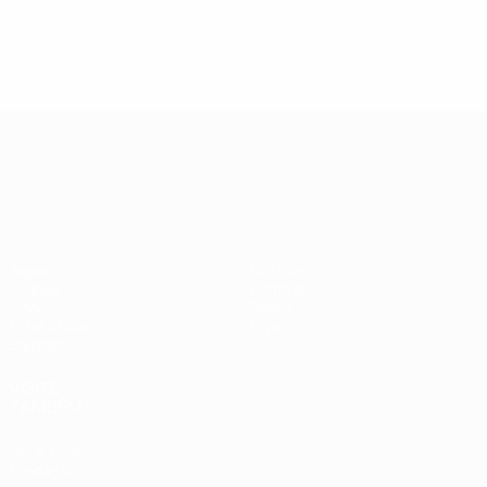
Campeonato da Europa de Sub
Jogos
Notícias
Grupos
História
Vídeos
Sobre
Estatísticas
Loja
Equipas
VISITE
TAMBÉM
UEFA.com
Fundação