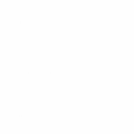
Fora da Europa
Angola
:
UEFA.tv
Antártica
:
UEFA.tv
Austrália
:
UEFA.tv
Belize
:
UEFA.tv
Benin
:
UEFA.tv
Botswana
:
UEFA.tv
Ilhas Bouvet
:
UEFA.tv
Brasil
:
UEFA.tv
Território Britânico do Oceano Índico
:
UEFA.tv
Brunei
:
UEFA.tv
Burkina Faso
:
UEFA.tv
Burundi
:
UEFA.tv
Cambodja
:
UEFA.tv
Camarões:
UEFA.tv
Canadá
:
UEFA.tv
Cabo Verde
:
UEFA.tv
República Centro-Africana
:
UEFA.tv