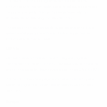
Por favor, confira a programação dos parceiros
individuais de transmissão para detalhes sobre quais
os jogos que serão transmitidos na televisão ou
através de "streaming" no seu território.
Todas as informações estão sujeitas aos acordos a
serem estabelecidos entre a UEFA e os parceiros
individuais de transmissão.
UEFA.tv
Vão ser transmitidos em directo alguns jogos em
certos territórios em
UEFA.tv
. Os resumos de todos os
encontros estarão disponíveis a partir das 23h00 GMT.
Por favor, consulte a página inicial em
UEFA.tv
para
saber os jogos que podem estar disponíveis no seu
território.
Europa