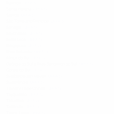
Ruanda
:
UEFA.tv
Santa Helena
:
UEFA.tv
Samoa
:
UEFA.tv
São Tomé and Príncipe
:
UEFA.tv
Senegal
:
UEFA.tv
Seychelles
:
UEFA.tv
Serra Leoa
:
UEFA.tv
Singapura
:
UEFA.tv
Ilhas Salomão
:
UEFA.tv
África do Sul
:
UEFA.tv
Geórgia do Sul e Ilhas Sandwich do Sul
:
UEFA.tv
Coreia do Sul
:
UEFA.tv
Svalbard e Jan Mayen
:
UEFA.tv
Suazilândia
:
UEFA.tv
Taiwan/Taipé Chinês
:
UEFA.tv
Tajiquistão
:
UEFA.tv
Tanzânia
:
UEFA.tv
Tailândia
:
UEFA.tv
Timor-Leste
:
UEFA.tv