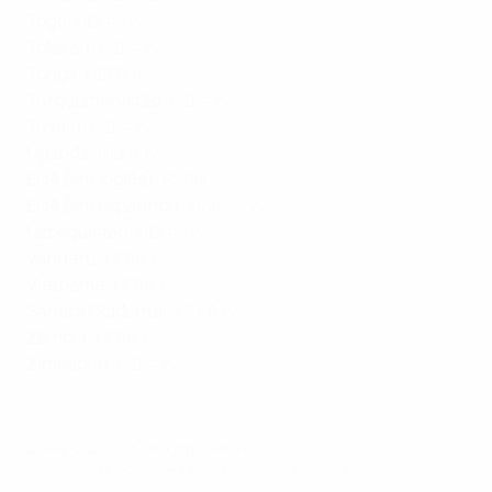
Togo
:
UEFA.tv
Tokelau
:
UEFA.tv
Tonga
:
UEFA.tv
Turquemenistão
:
UEFA.tv
Tuvalu
:
UEFA.tv
Uganda
:
UEFA.tv
EUA (em inglês)
:
ESPN
EUA (em espanhol)
:
Univision
Uzbequistão
:
UEFA.tv
Vanuatu
:
UEFA.tv
Vietname
:
UEFA.tv
Sahara Ocidental
:
UEFA.tv
Zâmbia
:
UEFA.tv
Zimbabué
:
UEFA.tv
© 1998-2026 UEFA. All rights reserved.
Última actualização: quinta-feira, 25 de março de 2021