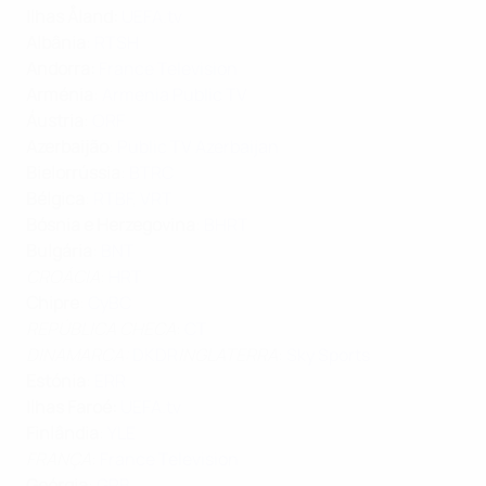
Ilhas Åland
:
UEFA.tv
Albânia
:
RTSH
Andorra:
France Television
Arménia
:
Armenia Public TV
Áustria
:
ORF
Azerbaijão
:
Public TV Azerbaijan
Bielorrússia
:
BTRC
Bélgica
:
RTBF
,
VRT
Bósnia e Herzegovina
:
BHRT
Bulgária
:
BNT
CROÁCIA
:
HRT
Chipre
:
CyBC
REPÚBLICA CHECA
:
CT
DINAMARCA:
DKDR
INGLATERRA
:
Sky Sports
Estónia
:
ERR
Ilhas Faroé
:
UEFA.tv
Finlândia
:
YLE
FRANÇA
:
France Television
Geórgia
:
GPB