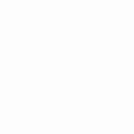
Macedónia do Norte
:
MKRTV
Noruega
:
NRK
,
TV2 Norway
Polónia
:
TVP
PORTUGAL
:
RTP
República da Irlanda:
Sky Sports
ROMÉNIA
:
TVR
RÚSSIA
:
Match TV
,
RTR
San Marino
:
RAI
Sérvia
:
RTS
Eslováquia
:
RTVS
ESLOVÉNIA
:
RTVSLO
ESPANHA
:
Mediaset Es
Suécia
:
SVT
SUÍÇA
:
SRG
Turquia
:
TRT
Reino Unido
:
Sky Sports
Ucrânia
: PBC
Cidade do Vaticano
:
RAI