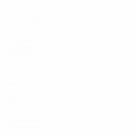
RP da China
:
Super Sports
Ilhas Natal
:
UEFA.tv
Ilhas Cocos (Keeling)
:
UEFA.tv
Comoros
:
UEFA.tv
Congo:
UEFA.tv
RD do Congo
:
UEFA.tv
Ilhas Cook
:
UEFA.tv
Guiné Equatorial
:
UEFA.tv
Eritrea
:
UEFA.tv
Etiópia
:
UEFA.tv
Fiji
:
UEFA.tv
Territórios Ultramarinos Franceses:
France Television
Gabão
:
UEFA.tv
Gambia
:
UEFA.tv
Gana
:
UEFA.tv
Guiné
:
UEFA.tv
Guiné-Bissau
:
UEFA.tv
Ilhas Heard e Mcdonald Islands
:
UEFA.tv
RAE de Hong Kong
:
UEFA.tv