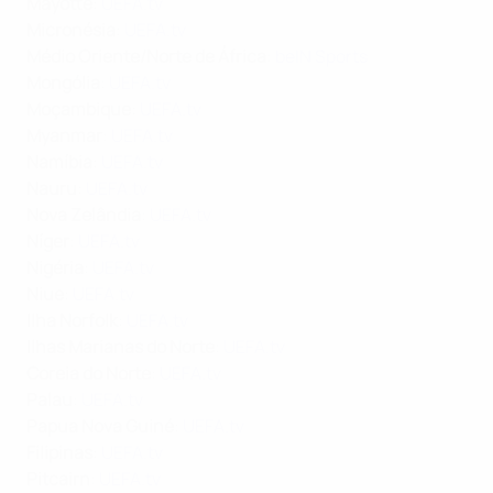
Mayotte
:
UEFA.tv
Micronésia
:
UEFA.tv
Médio Oriente/Norte de África
:
beIN Sports
Mongólia
:
UEFA.tv
Moçambique
:
UEFA.tv
Myanmar
:
UEFA.tv
Namíbia
:
UEFA.tv
Nauru
:
UEFA.tv
Nova Zelândia
:
UEFA.tv
Níger
:
UEFA.tv
Nigéria
:
UEFA.tv
Niue
:
UEFA.tv
Ilha Norfolk
:
UEFA.tv
Ilhas Marianas do Norte
:
UEFA.tv
Coreia do Norte
:
UEFA.tv
Palau
:
UEFA.tv
Papua Nova Guiné
:
UEFA.tv
Filipinas
:
UEFA.tv
Pitcairn
:
UEFA.tv