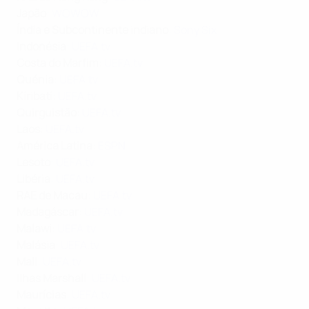
Japão
:
WOWOW
Índia e Subcontinente indiano
:
Sony Six
Indonésia
:
UEFA.tv
Costa do Marfim
:
UEFA.tv
Quénia
:
UEFA.tv
Kiribati
:
UEFA.tv
Quirguistão
:
UEFA.tv
Laos
:
UEFA.tv
América Latina
:
ESPN
Lesoto
:
UEFA.tv
Libéria
:
UEFA.tv
RAE de Macau
:
UEFA.tv
Madagáscar
:
UEFA.tv
Malawi
:
UEFA.tv
Malásia
:
UEFA.tv
Mali
:
UEFA.tv
Ilhas Marshall
:
UEFA.tv
Maurícias
:
UEFA.tv