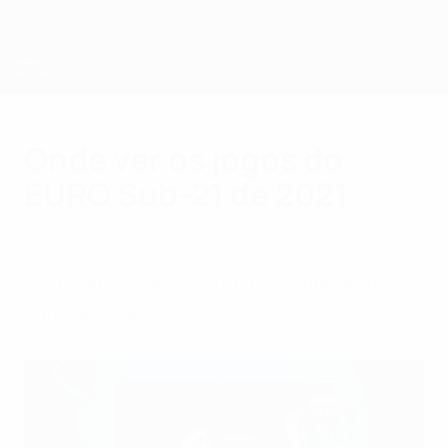
Saltar
para
o
conteúdo
principal
Campeonato da Europa de Sub-21 da UEFA
Onde ver os jogos do
EURO Sub-21 de 2021
quinta-feira, 25 de março de 2021
Veja onde pode assistir ao Campeonato da
Europa de Sub-21 de 2021.