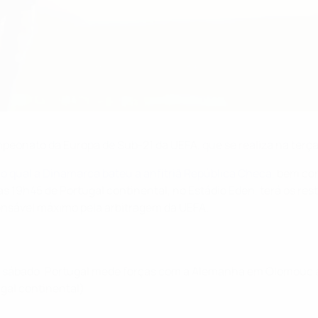
ampeonato da Europa de Sub-21 da UEFA, que se realiza na terça
o qual a Dinamarca bateu a anfitriã República Checa
, bem c
as 19h45 de Portugal continental, no Estádio Eden, terá os re
sponsável máximo pela arbitragem da UEFA.
e sábado. Portugal mede forças com a Alemanha em Olomouc a 
gal continental).