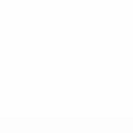
ewicz (POL)
omasz Musial (POL)
 junho de 2015