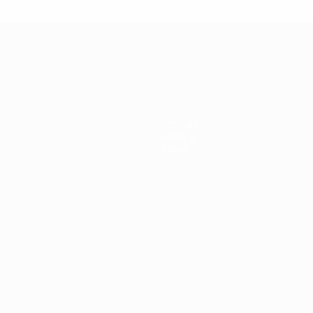
-21 da UEFA
Notícias
História
Sobre
Loja