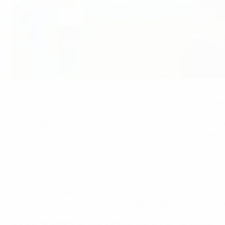
O árbitro polaco Szymon Marciniak vai apitar a final
©Sportsfile
O árbitro polaco Szymon Marciniak vai dirigir a final do C
Marciniak apitou igualmente o jogo de abertura da prova,
n
seu lado na final, que tem pontapé de saída marcado para 
observador de árbitros da UEFA será Pierluigi Collina, re
O nome das duas selecções finalistas será conhecido est
Dinamarca em Praga a partir das 20h00 (horários de Portu
Equipa de arbitragem para a final do Europeu de Sub-21