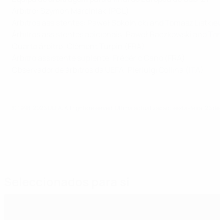
Árbitro: Szymon Marciniak (POL)
Árbitros assistentes: Paweł Sokolnicki and Tomasz Listki
Árbitros assistentes adicionais: Paweł Raczkowski and T
Quarto árbitro: Clément Turpin (FRA)
Árbitro assistente suplente: Frédéric Cano (FRA)
Observador de árbitros da UEFA: Pierluigi Collina (ITA)
© 1998-2026 UEFA. All rights reserved.
Última actualização: sexta-feira, 26 de
Seleccionados para si