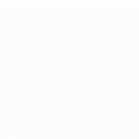
Campeonato da Europa de Sub
Jogos
Grupos
Vídeos
Estatísticas
Equipas
VISITE TAMBÉM
UEFA.com
Fundação UEFA
Loja
Privacidade
Termos e condições