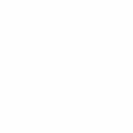
Arild Østbø esteve sempre à altura do desafio. A
segunda parte foi semelhante, até Stefan Strandberg,
da Noruega, converter uma grande penalidade no
minuto 90 e Bertolacci empatar nos descontos. Um
ponto foi suficiente para a Noruega garantir a segunda
presença numas meias-finais, enquanto a Itália, que já
estava apurada, garantiu a passagem à fase seguinte
como vencedora do agrupamento.
Ambas invictas, as duas equipas criaram situações de
perigo, mas o 11 titular da Noruega contava entre si
com 55 internacionalizações pela selecção principal.
Markus Henriksen, Valon Berisha, Håvard Nordtveit e
Joshua King foram titulares, com o último sempre
muito activo. A primeira grande oportunidade do
encontro pertenceu a Itália, com Sansone a entrar
pela esquerda e a rematar à figura do guarda-redes