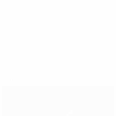
nunca baixou os braços e o remate certeiro de
Bertolacci ao cair do pano garantiu a passagem dos
italianos às meias-finais como vencedores do grupo.
© 1998-2026 UEFA. All rights reserved.
Última actualização: quarta-feira, 4 de dezembro de 2013
Seleccionados para si