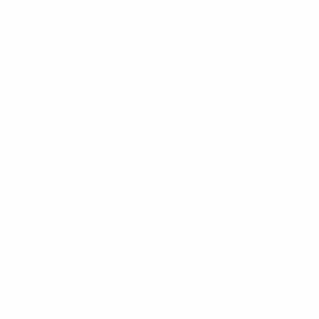
Os italianos, que já venceram por cinco vezes a prova,
iniciaram o segundo tempo como terminaram o
primeiro, mas tiveram de esperar pelos 58 minutos pela
oportunidade seguinte. Destro desmarcou-se na
perfeição e recebeu um passe em profundidade de
Rossi, o avançado da AS Roma contornou Østbø, mas
rematou às malhas laterais quando já tinha pouco
ângulo.
A Noruega fazia boas trocas de bola, mas criou a
melhor oportunidade numa jogada de bola parada.
Vegar Hedenstad, que regressou de castigo pelo cartão
vermelho visto frente a Israel, marcou um livre a 30
metros da baliza, mas a bola foi roçou na trave, numa
altura em que Francesco Bardi estava batido. O jogo
parecia caminhar para um nulo, até que Strandberg foi
derrubado dentro da área por Caldirola. O suplente
encarregou-se de converter o castigo máximo e
colocou a Noruega em vantagem. A implacável Itália