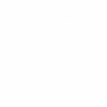
Østbø.
Sansone continuou a causar problemas a Martin
Linnes pelo flanco esquerdo de Itália e a meio da
primeira parte o médio do Parma FC esteve perto de
inaugurar o marcador, mas o remate em arco de pé
direito passou a rasar o poste direito. A equipa de Devis
Mangia começou a assumir o comando das operações
e esteve perto de marcar quando Thomas Rogne não
conseguiu afastar um cruzamento-remate de Destro,
com Fausto Rossi a aproveitar para rematar, mas a bola
sofreu um desvio e passou ao lado do alvo.
Østbø foi o guarda-redes com mais trabalho no
primeiro tempo e a cinco minutos do intervalo Destro
recebeu um passe de Sansone à entrada da área,
conseguiu criar espaço para o remate, mas o guarda-
redes norueguês conseguiu estirar-se para direita e
desviar a bola.