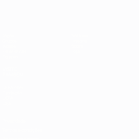
Jogos
Notícias
Grupos
História
Vídeos
Sobre
Estatísticas
Loja
Equipas
VISITE
TAMBÉM
UEFA.com
Fundação
UEFA
Loja
Privacidade
Termos e condições
Política de cookies