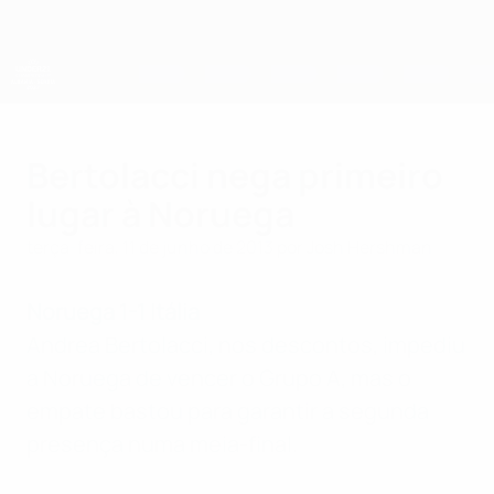
Saltar
para
o
conteúdo
principal
Campeonato da Europa de Sub-21 da UEFA
Bertolacci nega primeiro
lugar à Noruega
terça-feira, 11 de junho de 2013
por Josh Hershman
Noruega 1-1 Itália
Andrea Bertolacci, nos descontos, impediu
a Noruega de vencer o Grupo A, mas o
empate bastou para garantir a segunda
presença numa meia-final.