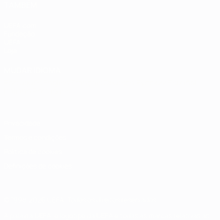
TAMBÉM
UEFA.com
Fundação
UEFA
Loja
MUDAR IDIOMA
Português
English
Français
Deutsch
Русский
Español
Italiano
Português
Privacidade
Termos e condições
Política de cookies
Definições de cookies
© 1998-2026 UEFA. Todos os direitos reservados
A palavra UEFA, o logótipo da UEFA e todas as marcas relativas às