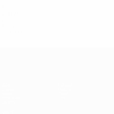
Qualificação
8
0
0
8
2011
J
V
E
D
Qualificação
10
0
1
9
Anos 2000
2007
J
V
E
D
Fase preliminar
2
0
1
1
Campeonato da Europa de Sub
Jogos
Notícias
Grupos
História
Vídeos
Sobre
Estatísticas
Loja
Equipas
VISITE