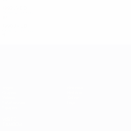
1992
J
V
E
D
Quartos-de-final
10
7
1
2
1990
J
V
E
D
Quartos-de-final
8
3
2
3
Campeonato da Europa de Sub
Jogos
Notícias
Grupos
História
Vídeos
Sobre
Estatísticas
Loja
Equipas
VISITE
TAMBÉM