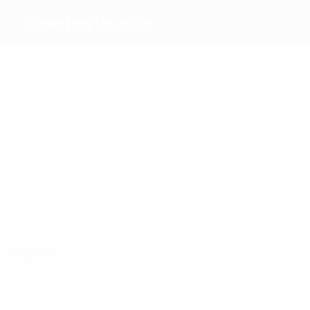
Czechoslovakia
Melhores
marcadores
5
4
3
3
7
3
Šmicer
Necas
Jozsa
Berger
Majoros
Svoboda
Mais
presenças
15
14
11
11
11
11
Kotůlek
Látal
Rusnak
Juracka
Necas
Novotný
Jogos
Anos 1990
1994
J
V
E
D
Quartos-de-final
10
7
1
2