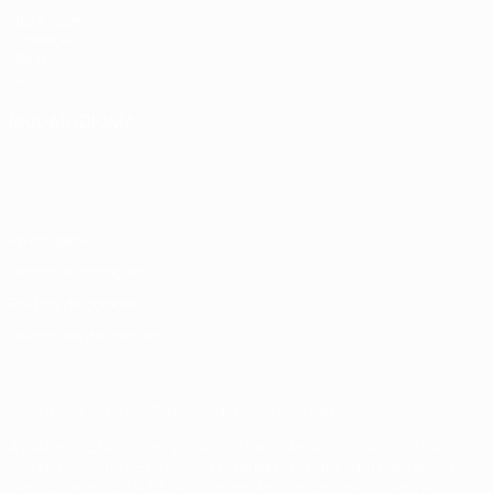
UEFA.com
Fundação
UEFA
Loja
MUDAR IDIOMA
Português
English
Français
Deutsch
Русский
Español
Italiano
Português
Privacidade
Termos e condições
Política de cookies
Definições de cookies
© 1998-2026 UEFA. Todos os direitos reservados
A palavra UEFA, o logótipo da UEFA e todas as marcas relativas às
competições da UEFA estão protegidas por marcas registadas e/ou
direitos de autor da UEFA. As referidas marcas registadas não