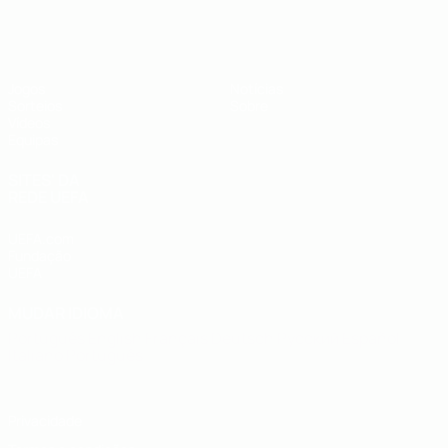
UEFA Sub-19
Jogos
Notícias
Sorteios
Sobre
Vídeos
Equipas
SITES' DA
REDE UEFA
UEFA.com
Fundação
UEFA
MUDAR IDIOMA
Português
English
Français
Deutsch
Русский
Español
Italiano
Português
Privacidade