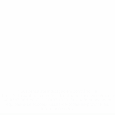
* Suspensa até indicação em contrário. <a
href='https://pt.uefa.com/insideuefa/mediaservices/medi
148df3b7106d-c8b619c60f97-1000--fifa-uefa-suspendem-
equipas-e-seleccoes-russas-de-todas-as-prov/'>Mais
informações</a>