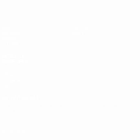
UEFA Sub-19
Jogos
Notícias
Sorteios
Sobre
Vídeos
Equipas
SITES' DA
REDE UEFA
UEFA.com
Fundação
UEFA
MUDAR IDIOMA
Português
English
Français
Deutsch
Русский
Español
Italiano
Português
Privacidade