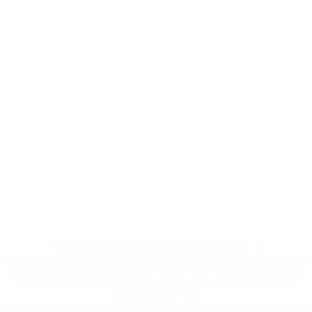
* Suspensa até indicação em contrário. <a
href='https://pt.uefa.com/insideuefa/mediaservices/medi
148df3b7106d-c8b619c60f97-1000--fifa-uefa-suspendem-
equipas-e-seleccoes-russas-de-todas-as-prov/'>Mais
informações</a>