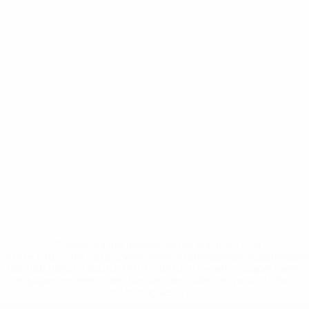
* Suspensa até indicação em contrário. <a
href='https://pt.uefa.com/insideuefa/mediaservices/medi
148df3b7106d-c8b619c60f97-1000--fifa-uefa-suspendem-
equipas-e-seleccoes-russas-de-todas-as-prov/'>Mais
informações</a>