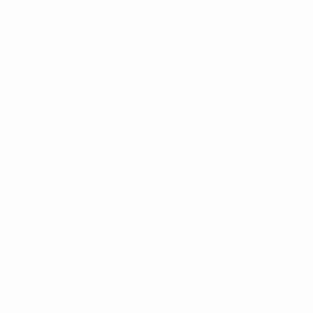
UEFA Sub-19
Jogos
Notícias
Sorteios
Sobre
Vídeos
Equipas
SITES' DA
REDE UEFA
UEFA.com
Fundação
UEFA
MUDAR IDIOMA
Português
English
Français
Deutsch
Русский
Español
Italiano
Português
Privacidade