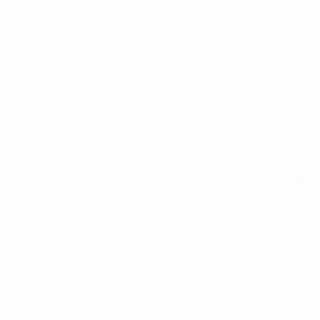
Jogos
Sorteios
Vídeos
Equipas
SITES' DA REDE UEFA
UEFA.com
Fundação UEFA
MUDAR IDIOMA
Português
English
Français
Deutsch
Русский
Español
Italia
Privacidade
Termos e condições
Política de cookies
Definições de cookies