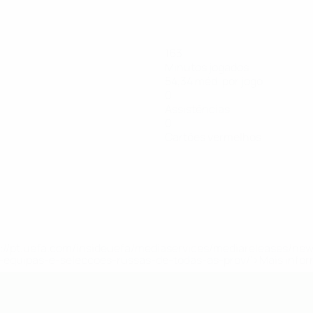
163
Minutos jogados
54,34 méd. por jogo
0
Assistências
0
Cartões vermelhos
tps://pt.uefa.com/insideuefa/mediaservices/mediareleases/n
equipas-e-seleccoes-russas-de-todas-as-prov/'>Mais info