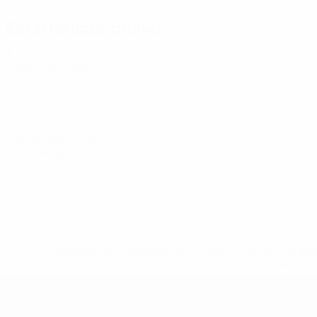
Estatísticas-chave
3
Jogos disputados
0
Golos
1
Cartões amarelos
0,34 méd. por jogo
* Suspensa até indicação em contrário. <a href='ht
suspendem-
UEFA Sub-19