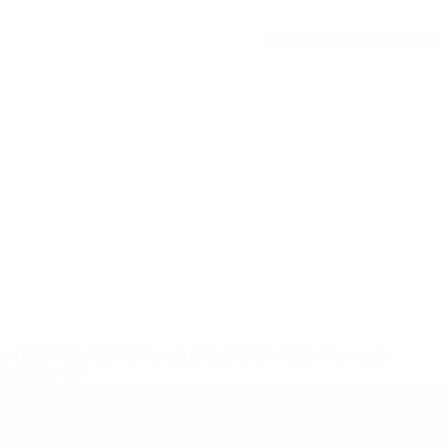
Ver todas as estatísticas
ews/0272-148df3b7106d-c8b619c60f97-1000--fifa-uefa-
rmações</a>