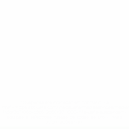
* Suspensa até indicação em contrário. <a
href='https://pt.uefa.com/insideuefa/mediaservices/medi
148df3b7106d-c8b619c60f97-1000--fifa-uefa-suspendem-
equipas-e-seleccoes-russas-de-todas-as-prov/'>Mais
informações</a>