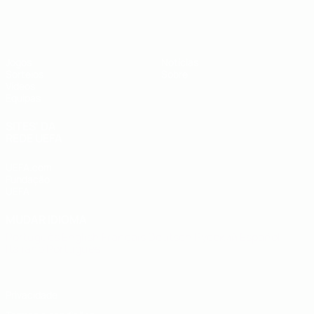
UEFA Sub-19
Jogos
Notícias
Sorteios
Sobre
Vídeos
Equipas
SITES' DA
REDE UEFA
UEFA.com
Fundação
UEFA
MUDAR IDIOMA
Português
English
Français
Deutsch
Русский
Español
Italiano
Português
Privacidade