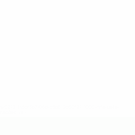
ews/0272-148df3b7106d-c8b619c60f97-1000--fifa-uefa-
rmações</a>