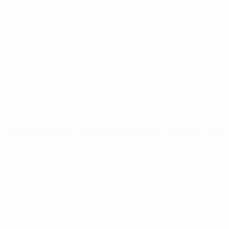
Jogos
Sorteios
Vídeos
Equipas
SITES' DA REDE UEFA
UEFA.com
Fundação UEFA
MUDAR IDIOMA
Português
English
Français
Deutsch
Русский
Español
Italia
Privacidade
Termos e condições
Política de cookies
Definições de cookies