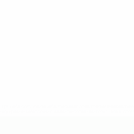
tps://pt.uefa.com/insideuefa/mediaservices/mediareleases/n
equipas-e-seleccoes-russas-de-todas-as-prov/'>Mais info