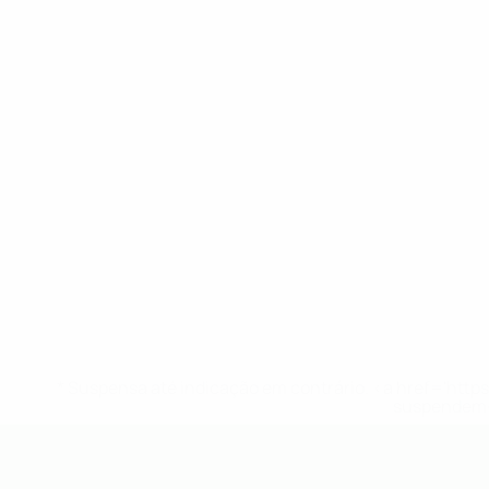
* Suspensa até indicação em contrário. <a href='ht
suspendem-
UEFA Sub-19