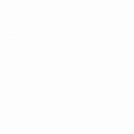
UEFA Sub-19
Jogos
Notícias
Sorteios
Sobre
Vídeos
Equipas
SITES' DA
REDE UEFA
UEFA.com
Fundação
UEFA
MUDAR IDIOMA
Português
English
Français
Deutsch
Русский
Español
Italiano
Português
Privacidade