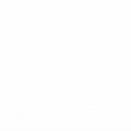
* Suspensa até indicação em contrário. <a
href='https://pt.uefa.com/insideuefa/mediaservices/medi
148df3b7106d-c8b619c60f97-1000--fifa-uefa-suspendem-
equipas-e-seleccoes-russas-de-todas-as-prov/'>Mais
informações</a>