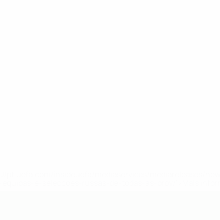
tps://pt.uefa.com/insideuefa/mediaservices/mediareleases/n
equipas-e-seleccoes-russas-de-todas-as-prov/'>Mais info