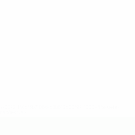
ews/0272-148df3b7106d-c8b619c60f97-1000--fifa-uefa-
rmações</a>