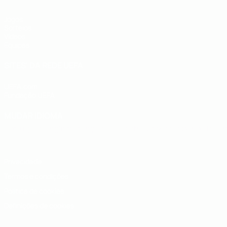
Jogos
Sorteios
Vídeos
Equipas
SITES' DA REDE UEFA
UEFA.com
Fundação UEFA
MUDAR IDIOMA
Português
English
Français
Deutsch
Русский
Español
Italia
Privacidade
Termos e condições
Política de cookies
Definições de cookies