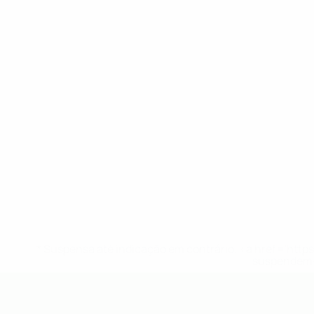
* Suspensa até indicação em contrário. <a href='ht
suspendem-
UEFA Sub-19