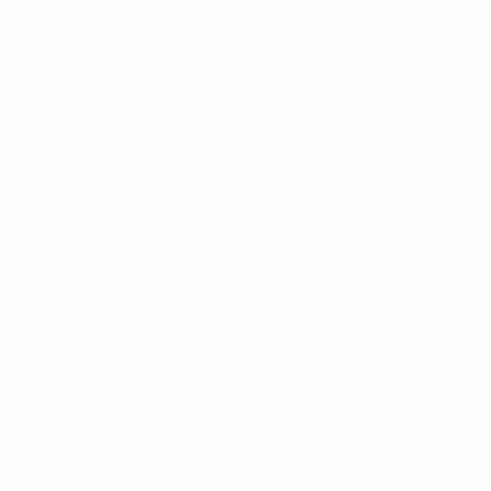
Jogos
Sorteios
Vídeos
Equipas
SITES' DA REDE UEFA
UEFA.com
Fundação UEFA
MUDAR IDIOMA
Português
English
Français
Deutsch
Русский
Español
Italia
Privacidade
Termos e condições
Política de cookies
Definições de cookies