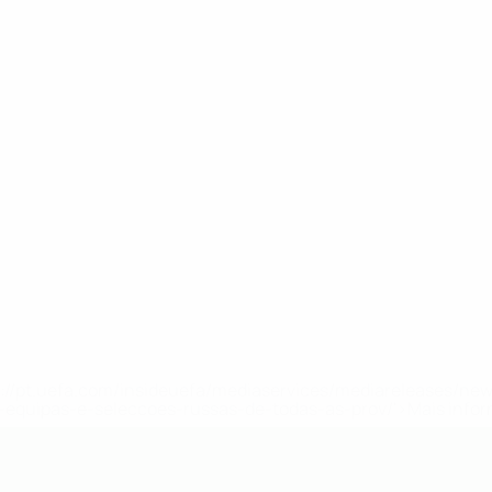
tps://pt.uefa.com/insideuefa/mediaservices/mediareleases/n
equipas-e-seleccoes-russas-de-todas-as-prov/'>Mais info