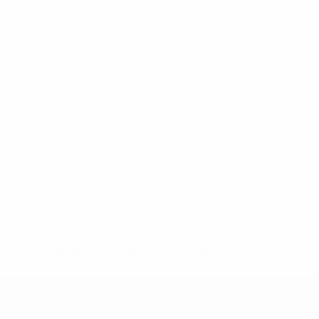
ews/0272-148df3b7106d-c8b619c60f97-1000--fifa-uefa-
rmações</a>