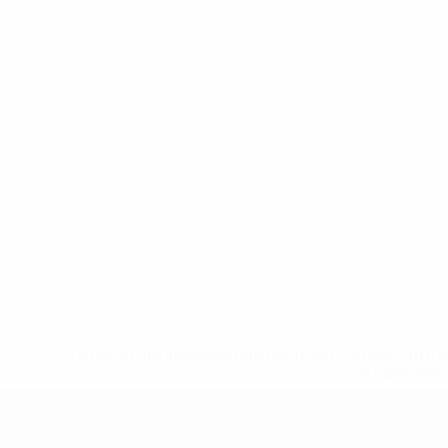
* Suspensa até indicação em contrário. <a href='ht
suspendem-
UEFA Sub-19