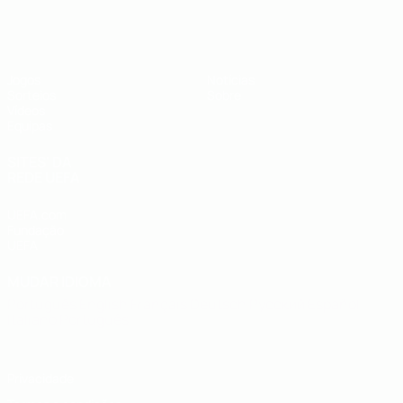
UEFA Sub-19
Jogos
Notícias
Sorteios
Sobre
Vídeos
Equipas
SITES' DA
REDE UEFA
UEFA.com
Fundação
UEFA
MUDAR IDIOMA
Português
English
Français
Deutsch
Русский
Español
Italiano
Português
Privacidade