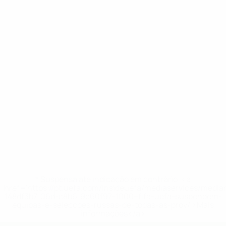
* Suspensa até indicação em contrário. <a
href='https://pt.uefa.com/insideuefa/mediaservices/medi
148df3b7106d-c8b619c60f97-1000--fifa-uefa-suspendem-
equipas-e-seleccoes-russas-de-todas-as-prov/'>Mais
informações</a>