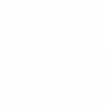
0
Cartões vermelhos
tps://pt.uefa.com/insideuefa/mediaservices/mediareleases/n
equipas-e-seleccoes-russas-de-todas-as-prov/'>Mais info
Notícias
Sobre