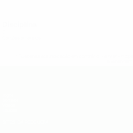
Disciplina
0
Cartões amarelos
* Suspensa até indicação em contrário. <a href='ht
suspendem-
UEFA Sub-19
Jogos
Sorteios
Vídeos
Equipas
SITES' DA REDE UEFA