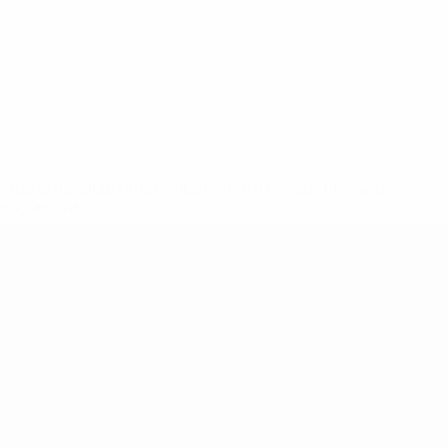
ews/0272-148df3b7106d-c8b619c60f97-1000--fifa-uefa-
rmações</a>