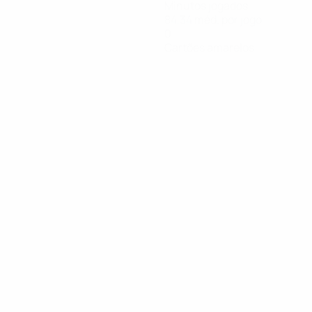
Minutos jogados
84,34 méd. por jogo
0
Cartões amarelos